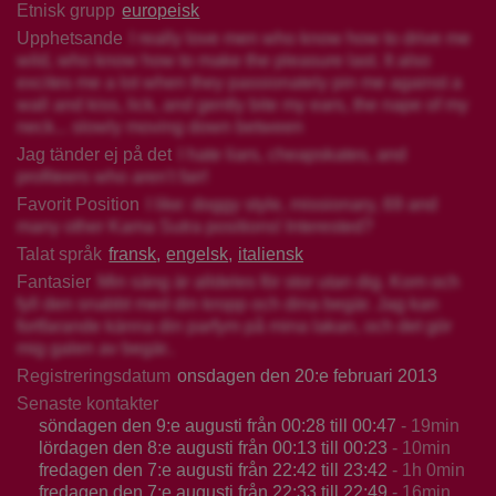
Etnisk grupp
europeisk
Upphetsande
I really love men who know how to drive me
wild, who know how to make the pleasure last. It also
excites me a lot when they passionately pin me against a
wall and kiss, lick, and gently bite my ears, the nape of my
neck... slowly moving down between
Jag tänder ej på det
I hate liars, cheapskates, and
profiteers who aren't fair!
Favorit Position
I like: doggy style, missionary, 69 and
many other Kama Sutra positions! Interested?
Talat språk
fransk
engelsk
italiensk
Fantasier
Min säng är alldeles för stor utan dig. Kom och
fyll den snabbt med din kropp och dina begär. Jag kan
fortfarande känna din parfym på mina lakan, och det gör
mig galen av begär..
Registreringsdatum
onsdagen den 20:e februari 2013
Senaste kontakter
söndagen den 9:e augusti från 00:28 till 00:47
- 19min
lördagen den 8:e augusti från 00:13 till 00:23
- 10min
fredagen den 7:e augusti från 22:42 till 23:42
- 1h 0min
fredagen den 7:e augusti från 22:33 till 22:49
- 16min