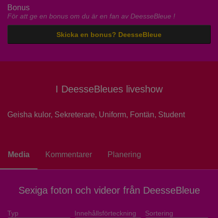
Bonus
För att ge en bonus om du är en fan av DeesseBleue !
Skicka en bonus? DeesseBleue
I DeesseBleues liveshow
Geisha kulor,
Sekreterare,
Uniform,
Fontän,
Student
Media
Kommentarer
Planering
Sexiga foton och videor från DeesseBleue
Typ
Innehållsförteckning
Sortering