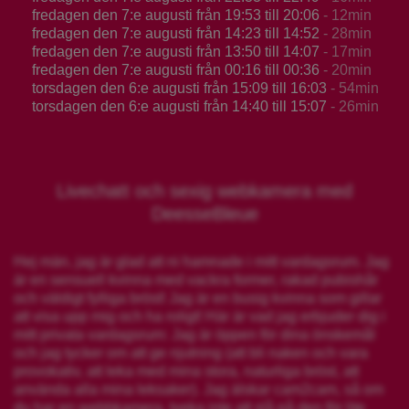
fredagen den 7:e augusti från 19:53 till 20:06
- 12min
fredagen den 7:e augusti från 14:23 till 14:52
- 28min
fredagen den 7:e augusti från 13:50 till 14:07
- 17min
fredagen den 7:e augusti från 00:16 till 00:36
- 20min
torsdagen den 6:e augusti från 15:09 till 16:03
- 54min
torsdagen den 6:e augusti från 14:40 till 15:07
- 26min
Livechatt och sexig webkamera med
DeesseBleue
Hej män, jag är glad att ni hamnade i mitt vardagsrum. Jag
är en sensuell kvinna med vackra former, rakad pubishår
och väldigt fylliga bröst! Jag är en busig kvinna som gillar
att visa upp mig och ha roligt! Här är vad jag erbjuder dig i
mitt privata vardagsrum: Jag är öppen för dina önskemål
och jag tycker om att ge njutning (att bli naken och vara
provokativ, att leka med mina stora, naturliga bröst, att
använda alla mina leksaker). Jag älskar cam2cam, så om
du har en webbkamera, tveka inte att slå på den för lite