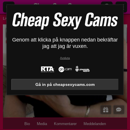
Live webbkamera
damer
Deessebleue
DeesseBleue
Genom att klicka på knappen nedan bekräftar
Bortkopplad
jag att jag är vuxen.
Avsluta
Gå in på cheapsexycams.com
Bio
Media
Kommentarer
Meddelanden