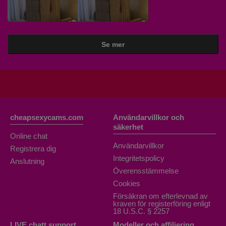
Se mer
cheapsexycams.com
Användarvillkor och
säkerhet
Online chat
Användarvillkor
Registrera dig
Integritetspolicy
Anslutning
Överensstämmelse
Cookies
Försäkran om efterlevnad av
kraven för registerföring enligt
18 U.S.C. § 2257
LIVE chatt support
Modeller och affiliering