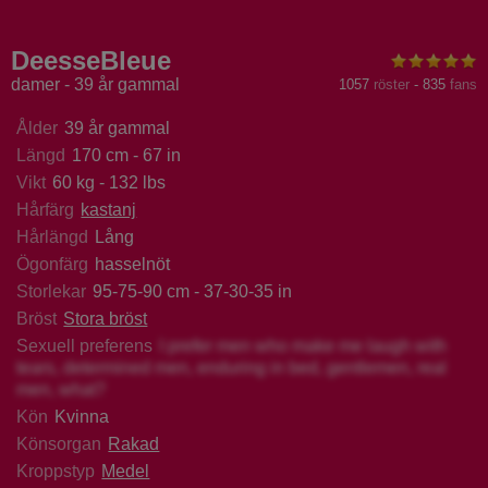
styJenny
CrystalXBlack
RahelHot
Karoli
DeesseBleue
damer - 39 år gammal
1057
röster
-
835
fans
Ålder
39 år gammal
Längd
170 cm - 67 in
Vikt
60 kg - 132 lbs
Hårfärg
kastanj
Hårlängd
Lång
Ögonfärg
hasselnöt
Storlekar
95-75-90 cm - 37-30-35 in
Bröst
Stora bröst
Sexuell preferens
I prefer men who make me laugh with
tears, determined men, enduring in bed, gentlemen, real
men, what?
Kön
Kvinna
Könsorgan
Rakad
Kroppstyp
Medel